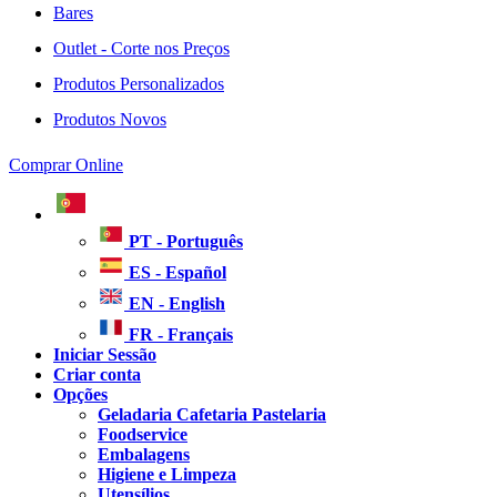
Bares
Outlet - Corte nos Preços
Produtos Personalizados
Produtos Novos
Comprar Online
PT - Português
ES - Español
EN - English
FR - Français
Iniciar Sessão
Criar conta
Opções
Geladaria Cafetaria Pastelaria
Foodservice
Embalagens
Higiene e Limpeza
Utensílios