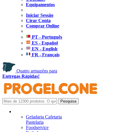
Equipamentos
Iniciar Sessão
Cirar Conta
Comprar Online
PT - Português
ES - Español
EN - English
FR - Français
Quatro armazéns para
Entregas Rápidas!
Geladaria Cafetaria
Pastelaria
Foodservice