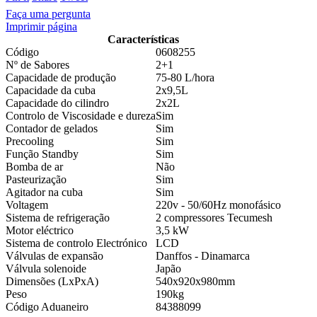
Faça uma pergunta
Imprimir página
Características
Código
0608255
Nº de Sabores
2+1
Capacidade de produção
75-80 L/hora
Capacidade da cuba
2x9,5L
Capacidade do cilindro
2x2L
Controlo de Viscosidade e dureza
Sim
Contador de gelados
Sim
Precooling
Sim
Função Standby
Sim
Bomba de ar
Não
Pasteurização
Sim
Agitador na cuba
Sim
Voltagem
220v - 50/60Hz monofásico
Sistema de refrigeração
2 compressores Tecumesh
Motor eléctrico
3,5 kW
Sistema de controlo Electrónico
LCD
Válvulas de expansão
Danffos - Dinamarca
Válvula solenoide
Japão
Dimensões (LxPxA)
540x920x980mm
Peso
190kg
Código Aduaneiro
84388099