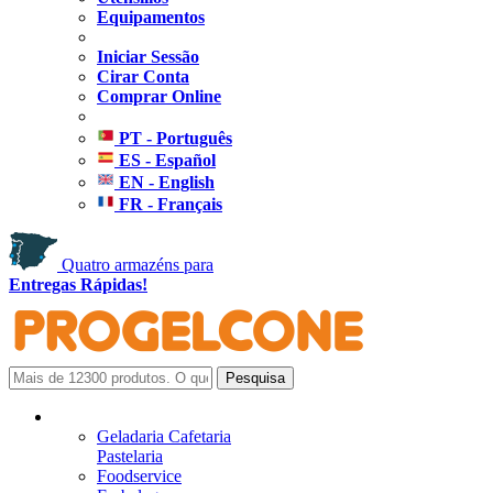
Equipamentos
Iniciar Sessão
Cirar Conta
Comprar Online
PT - Português
ES - Español
EN - English
FR - Français
Quatro armazéns para
Entregas Rápidas!
Geladaria Cafetaria
Pastelaria
Foodservice