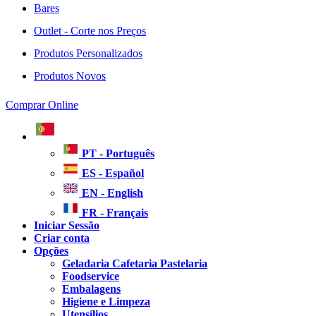
Bares
Outlet - Corte nos Preços
Produtos Personalizados
Produtos Novos
Comprar Online
PT - Português
ES - Español
EN - English
FR - Français
Iniciar Sessão
Criar conta
Opções
Geladaria Cafetaria Pastelaria
Foodservice
Embalagens
Higiene e Limpeza
Utensílios