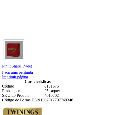
Pin it
Share
Tweet
Faça uma pergunta
Imprimir página
Características
Código
0131675
Embalagem
25 saquetas
SKU do Produtor
4010702
Código de Barras EAN13
07017707769348