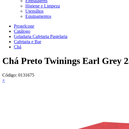
Embalagens
Higiene e Limpeza
Utensílios
Equipamentos
Progelcone
Catálogo
Geladaria Cafetaria Pastelaria
Cafetaria e Bar
Chá
Chá Preto Twinings Earl Grey 2
Código:
0131675
×