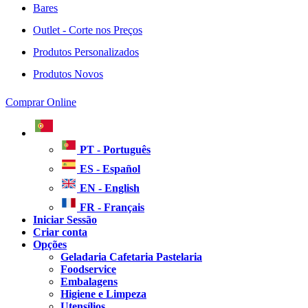
Bares
Outlet - Corte nos Preços
Produtos Personalizados
Produtos Novos
Comprar Online
PT - Português
ES - Español
EN - English
FR - Français
Iniciar Sessão
Criar conta
Opções
Geladaria Cafetaria Pastelaria
Foodservice
Embalagens
Higiene e Limpeza
Utensílios