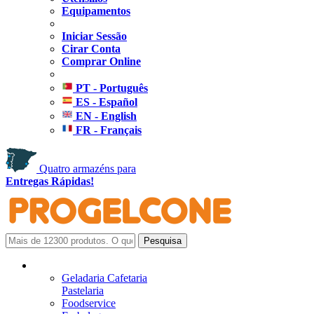
Equipamentos
Iniciar Sessão
Cirar Conta
Comprar Online
PT - Português
ES - Español
EN - English
FR - Français
Quatro armazéns para
Entregas Rápidas!
Geladaria Cafetaria
Pastelaria
Foodservice