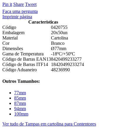
Pin it
Share
Tweet
Faça uma pergunta
Imprimir página
Características
Código
0420755
Embalagem
20x50un
Material
Cartolina
Cor
Branco
Dimensões
Ø77mm
Gama de Temperatura
-18ºC/+50ºC
Código de Barras EAN13
8420499233277
Código de Barras ITF14
18420499233274
Código Aduaneiro
48236990
Outros Tamanhos:
77mm
85mm
87mm
94mm
100mm
Ver tudo de Tampas em cartolina para Contentores