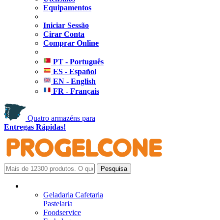
Equipamentos
Iniciar Sessão
Cirar Conta
Comprar Online
PT - Português
ES - Español
EN - English
FR - Français
Quatro armazéns para
Entregas Rápidas!
Geladaria Cafetaria
Pastelaria
Foodservice