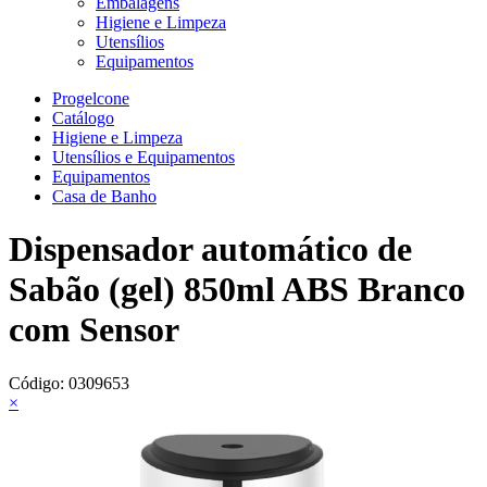
Embalagens
Higiene e Limpeza
Utensílios
Equipamentos
Progelcone
Catálogo
Higiene e Limpeza
Utensílios e Equipamentos
Equipamentos
Casa de Banho
Dispensador automático de
Sabão (gel) 850ml ABS Branco
com Sensor
Código:
0309653
×