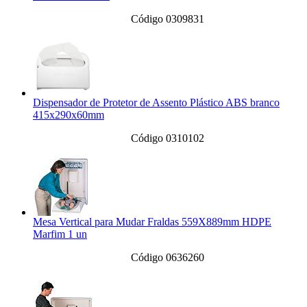
Código 0309831
Dispensador de Protetor de Assento Plástico ABS branco
415x290x60mm
Código 0310102
Mesa Vertical para Mudar Fraldas 559X889mm HDPE
Marfim 1 un
Código 0636260