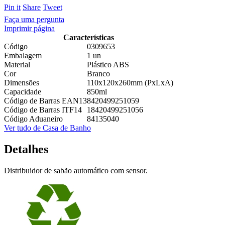
Pin it
Share
Tweet
Faça uma pergunta
Imprimir página
Características
Código
0309653
Embalagem
1 un
Material
Plástico ABS
Cor
Branco
Dimensões
110x120x260mm (PxLxA)
Capacidade
850ml
Código de Barras EAN13
8420499251059
Código de Barras ITF14
18420499251056
Código Aduaneiro
84135040
Ver tudo de Casa de Banho
Detalhes
Distribuidor de sabão automático com sensor.