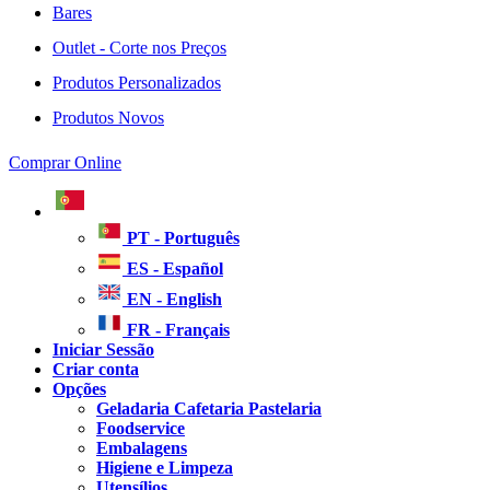
Bares
Outlet - Corte nos Preços
Produtos Personalizados
Produtos Novos
Comprar Online
PT - Português
ES - Español
EN - English
FR - Français
Iniciar Sessão
Criar conta
Opções
Geladaria Cafetaria Pastelaria
Foodservice
Embalagens
Higiene e Limpeza
Utensílios