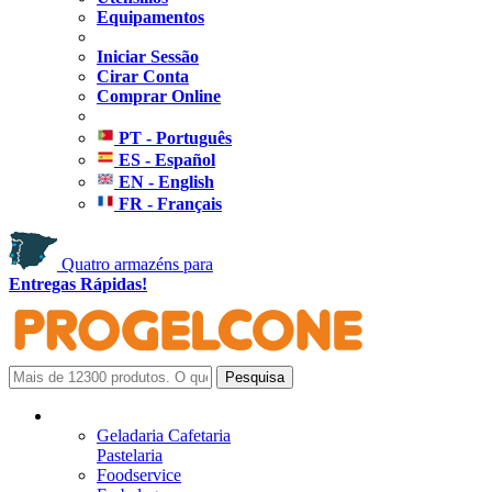
Equipamentos
Iniciar Sessão
Cirar Conta
Comprar Online
PT - Português
ES - Español
EN - English
FR - Français
Quatro armazéns para
Entregas Rápidas!
Geladaria Cafetaria
Pastelaria
Foodservice