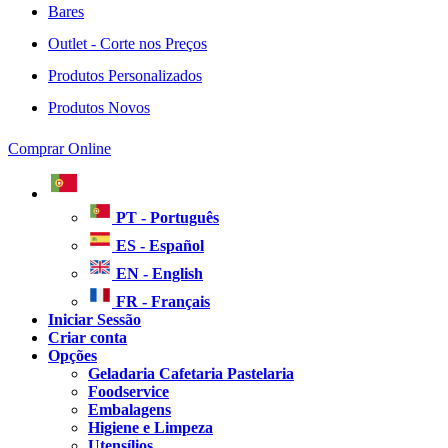
Bares
Outlet - Corte nos Preços
Produtos Personalizados
Produtos Novos
Comprar Online
PT - Português
ES - Español
EN - English
FR - Français
Iniciar Sessão
Criar conta
Opções
Geladaria Cafetaria Pastelaria
Foodservice
Embalagens
Higiene e Limpeza
Utensílios