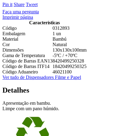
Pin it
Share
Tweet
Faça uma pergunta
Imprimir página
Características
Código
0312893
Embalagem
1 un
Material
Bambú
Cor
Natural
Dimensões
130x130x100mm
Gama de Temperatura
-5ºC / +70ºC
Código de Barras EAN13
8420499250328
Código de Barras ITF14
18420499250325
Código Aduaneiro
46021100
Ver tudo de Dispensadores Filme e Papel
Detalhes
Apresentação em bambu.
Limpe com um pano húmido.