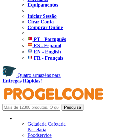
Equipamentos
Iniciar Sessão
Cirar Conta
Comprar Online
PT - Português
ES - Español
EN - English
FR - Français
Quatro armazéns para
Entregas Rápidas!
Geladaria Cafetaria
Pastelaria
Foodservice