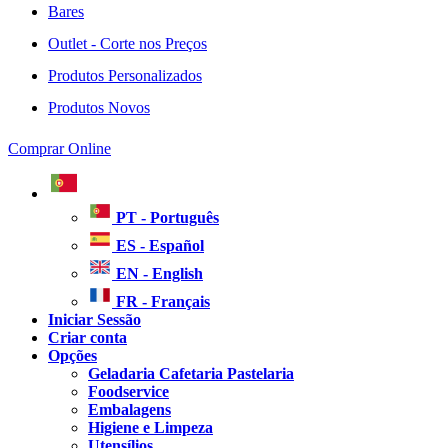
Bares
Outlet - Corte nos Preços
Produtos Personalizados
Produtos Novos
Comprar Online
PT - Português
ES - Español
EN - English
FR - Français
Iniciar Sessão
Criar conta
Opções
Geladaria Cafetaria Pastelaria
Foodservice
Embalagens
Higiene e Limpeza
Utensílios