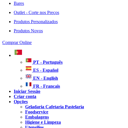
Bares
Outlet - Corte nos Preços
Produtos Personalizados
Produtos Novos
Comprar Online
PT - Português
ES - Español
EN - English
FR - Français
Iniciar Sessão
Criar conta
Opções
Geladaria Cafetaria Pastelaria
Foodservice
Embalagens
Higiene e Limpeza
Utensílios