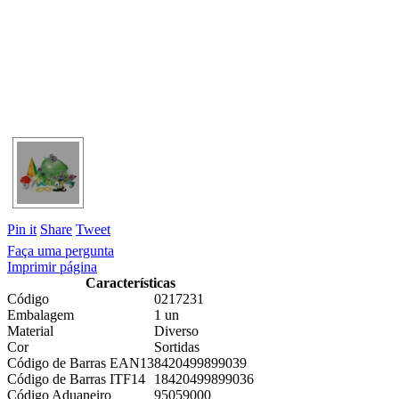
Pin it
Share
Tweet
Faça uma pergunta
Imprimir página
Características
Código
0217231
Embalagem
1 un
Material
Diverso
Cor
Sortidas
Código de Barras EAN13
8420499899039
Código de Barras ITF14
18420499899036
Código Aduaneiro
95059000