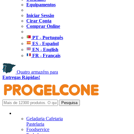
Equipamentos
Iniciar Sessão
Cirar Conta
Comprar Online
PT - Português
ES - Español
EN - English
FR - Français
Quatro armazéns para
Entregas Rápidas!
Geladaria Cafetaria
Pastelaria
Foodservice