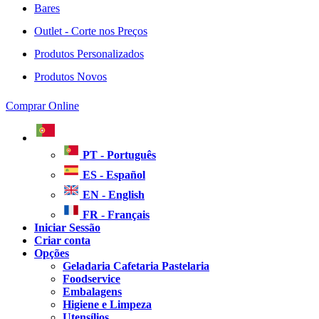
Bares
Outlet - Corte nos Preços
Produtos Personalizados
Produtos Novos
Comprar Online
PT - Português
ES - Español
EN - English
FR - Français
Iniciar Sessão
Criar conta
Opções
Geladaria Cafetaria Pastelaria
Foodservice
Embalagens
Higiene e Limpeza
Utensílios