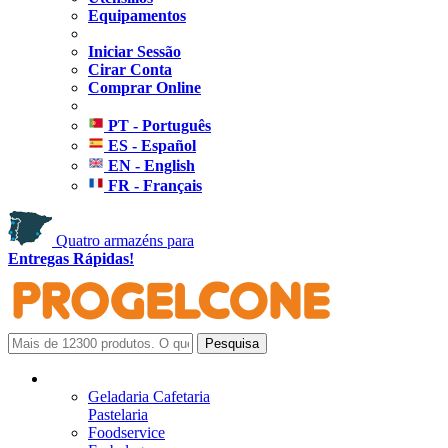
Equipamentos
Iniciar Sessão
Cirar Conta
Comprar Online
PT - Português
ES - Español
EN - English
FR - Français
Quatro armazéns para
Entregas Rápidas!
Geladaria Cafetaria
Pastelaria
Foodservice