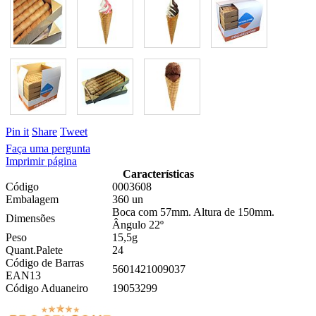
Pin it
Share
Tweet
Faça uma pergunta
Imprimir página
Características
Código
0003608
Embalagem
360 un
Boca com 57mm. Altura de 150mm.
Dimensões
Ângulo 22º
Peso
15,5g
Quant.Palete
24
Código de Barras
5601421009037
EAN13
Código Aduaneiro
19053299