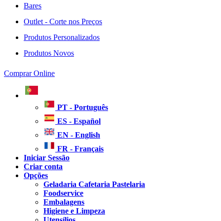
Bares
Outlet - Corte nos Preços
Produtos Personalizados
Produtos Novos
Comprar Online
PT - Português
ES - Español
EN - English
FR - Français
Iniciar Sessão
Criar conta
Opções
Geladaria Cafetaria Pastelaria
Foodservice
Embalagens
Higiene e Limpeza
Utensílios