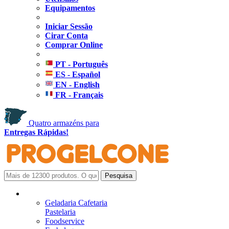
Equipamentos
Iniciar Sessão
Cirar Conta
Comprar Online
PT - Português
ES - Español
EN - English
FR - Français
Quatro armazéns para
Entregas Rápidas!
Geladaria Cafetaria
Pastelaria
Foodservice