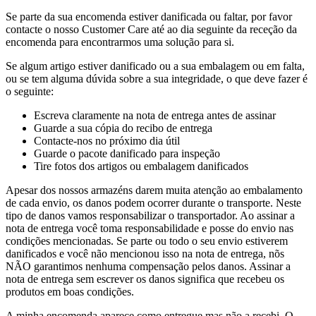
Se parte da sua encomenda estiver danificada ou faltar, por favor
contacte o nosso Customer Care até ao dia seguinte da receção da
encomenda para encontrarmos uma solução para si.
Se algum artigo estiver danificado ou a sua embalagem ou em falta,
ou se tem alguma dúvida sobre a sua integridade, o que deve fazer é
o seguinte:
Escreva claramente na nota de entrega antes de assinar
Guarde a sua cópia do recibo de entrega
Contacte-nos no próximo dia útil
Guarde o pacote danificado para inspeção
Tire fotos dos artigos ou embalagem danificados
Apesar dos nossos armazéns darem muita atenção ao embalamento
de cada envio, os danos podem ocorrer durante o transporte. Neste
tipo de danos vamos responsabilizar o transportador. Ao assinar a
nota de entrega você toma responsabilidade e posse do envio nas
condições mencionadas. Se parte ou todo o seu envio estiverem
danificados e você não mencionou isso na nota de entrega, nõs
NÃO garantimos nenhuma compensação pelos danos. Assinar a
nota de entrega sem escrever os danos significa que recebeu os
produtos em boas condições.
A minha encomenda aparece como entregue mas não a recebi. O