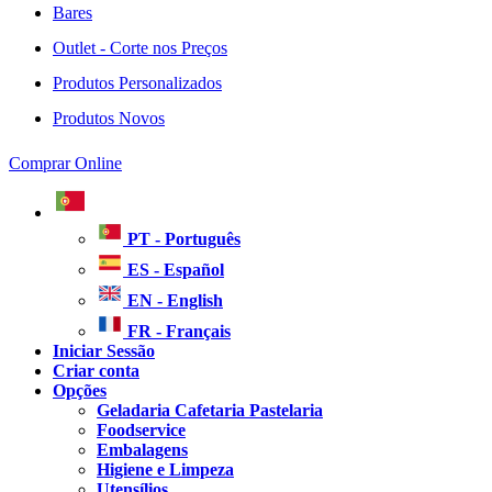
Bares
Outlet - Corte nos Preços
Produtos Personalizados
Produtos Novos
Comprar Online
PT - Português
ES - Español
EN - English
FR - Français
Iniciar Sessão
Criar conta
Opções
Geladaria Cafetaria Pastelaria
Foodservice
Embalagens
Higiene e Limpeza
Utensílios