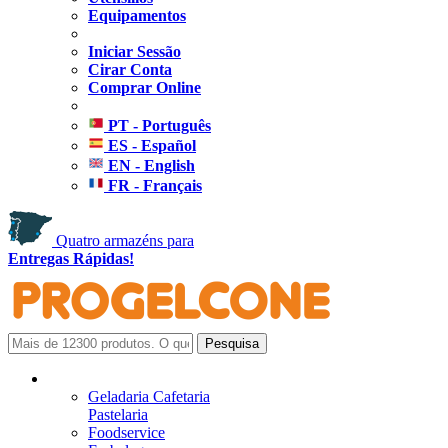
Equipamentos
Iniciar Sessão
Cirar Conta
Comprar Online
PT - Português
ES - Español
EN - English
FR - Français
Quatro armazéns para
Entregas Rápidas!
Geladaria Cafetaria
Pastelaria
Foodservice