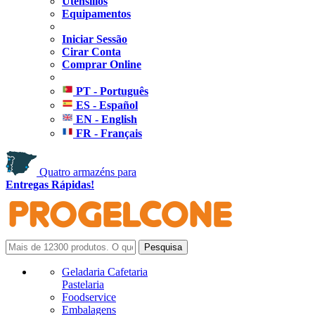
Utensílios
Equipamentos
Iniciar Sessão
Cirar Conta
Comprar Online
PT - Português
ES - Español
EN - English
FR - Français
Quatro armazéns para
Entregas Rápidas!
Geladaria Cafetaria
Pastelaria
Foodservice
Embalagens