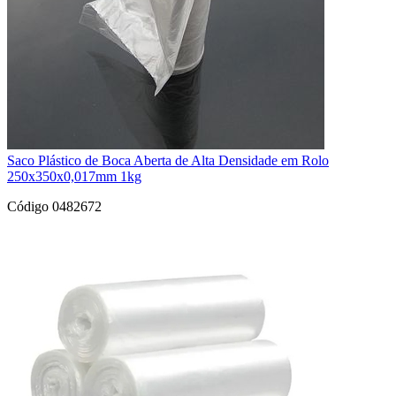
Saco Plástico de Boca Aberta de Alta Densidade em Rolo
250x350x0,017mm 1kg
Código 0482672