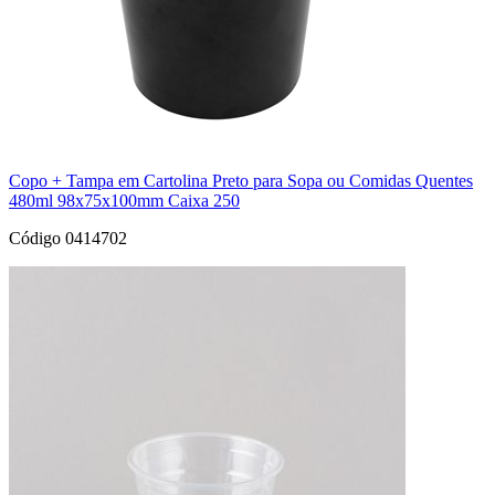
Copo + Tampa em Cartolina Preto para Sopa ou Comidas Quentes
480ml 98x75x100mm Caixa 250
Código 0414702