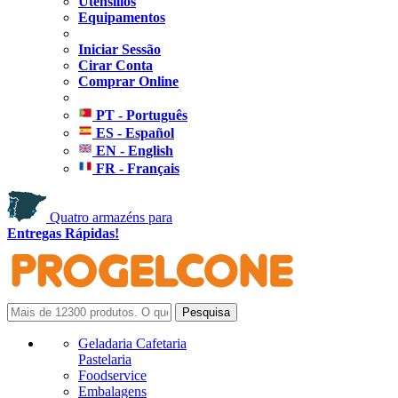
Utensílios
Equipamentos
Iniciar Sessão
Cirar Conta
Comprar Online
PT - Português
ES - Español
EN - English
FR - Français
Quatro armazéns para
Entregas Rápidas!
Geladaria Cafetaria
Pastelaria
Foodservice
Embalagens