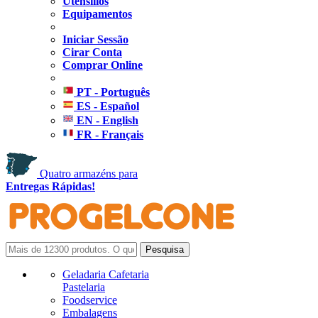
Utensílios
Equipamentos
Iniciar Sessão
Cirar Conta
Comprar Online
PT - Português
ES - Español
EN - English
FR - Français
Quatro armazéns para
Entregas Rápidas!
Geladaria Cafetaria
Pastelaria
Foodservice
Embalagens